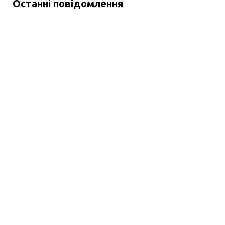
Останні повідомлення
Путівник по біткоїн-банкоматах у Варшаві для українців!
Путівник по біткоїн-банкоматах у
Варшаві для українців!