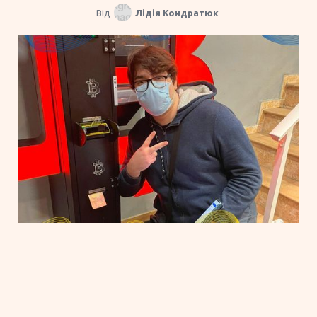
Від
Лідія Кондратюк